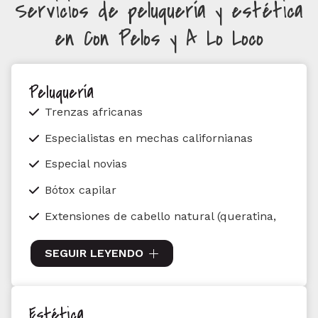
Servicios de peluquería y estética
en Con Pelos y A Lo Loco
Peluquería
Trenzas africanas
Especialistas en mechas californianas
Especial novias
Bótox capilar
Extensiones de cabello natural (queratina,
cosidas individuales o cosidas en manta)
SEGUIR LEYENDO
Peinados
Cortes
Estética
Lavados