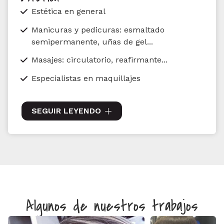
Estética en general
Tintes
Manicuras y pedicuras: esmaltado
semipermanente, uñas de gel...
Masajes: circulatorio, reafirmante...
Especialistas en maquillajes
Depilaciones
SEGUIR LEYENDO
Tratamientos corporales y faciales
Cursos de automaquillaje
Extensiones de pestañas
Tratamientos de queratina
Depilación láser a cargo de un especialista
Algunos de nuestros trabajos
médico