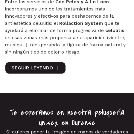
Entre los servicios de
Con Pelos y A Lo Loco
incorporamos uno de los tratamientos más
innovadores y efectivos para deshacernos de la
antiestética celulitis: el
Rollaction System
que te
ayudará a eliminar de forma progresiva de
celulitis
en esas zonas más propensa a su aparición (vientre,
muslos...), recuperando la figura de forma natural y
sin ningún tipo de dolor o riesgo.
El
Rollaction System
consigue una
reducción de
SEGUIR LEYENDO
hasta dos tallas
sin necesidad de pérdida de peso,
junto con una
acción reafirmante
visible desde las
primeras sesiones. Además, con este tratamiento
conseguirás mejorar la circulación, ganando no solo
en belleza e imagen, sino también en salud corporal.
Te esperamos en nuestra peluquería
unisex en Ourense
Si quieres poner tu imagen en manos de verdaderos